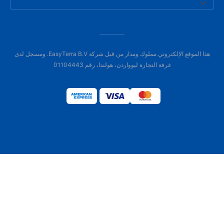
هذا الموقع الإلكتروني مملوك ومدار من قبل شركة EasyTerra B.V. ومسجل لدى
غرفة التجارة ليوواردن، هولندا، رقم 01104443