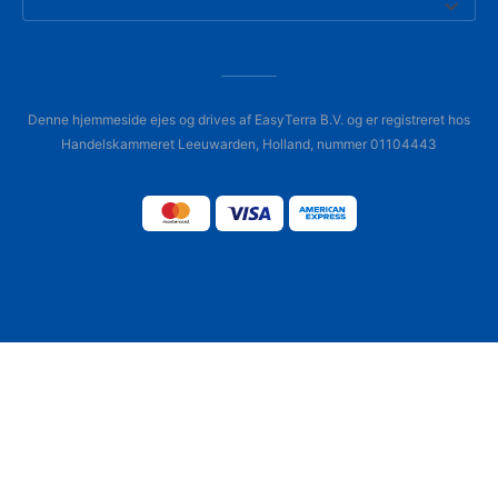
Denne hjemmeside ejes og drives af EasyTerra B.V. og er registreret hos
Handelskammeret Leeuwarden, Holland, nummer 01104443