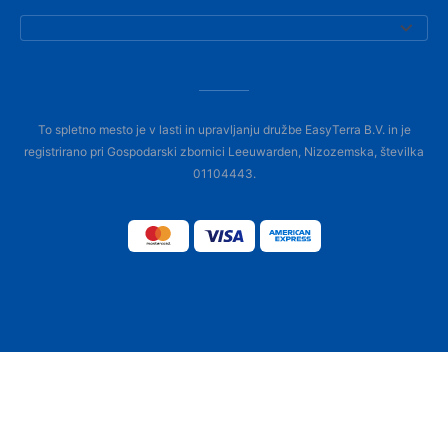
To spletno mesto je v lasti in upravljanju družbe EasyTerra B.V. in je
registrirano pri Gospodarski zbornici Leeuwarden, Nizozemska, številka
01104443.