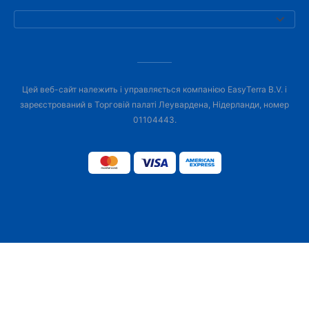
Цей веб-сайт належить і управляється компанією EasyTerra B.V. і
зареєстрований в Торговій палаті Леувардена, Нідерланди, номер
01104443.