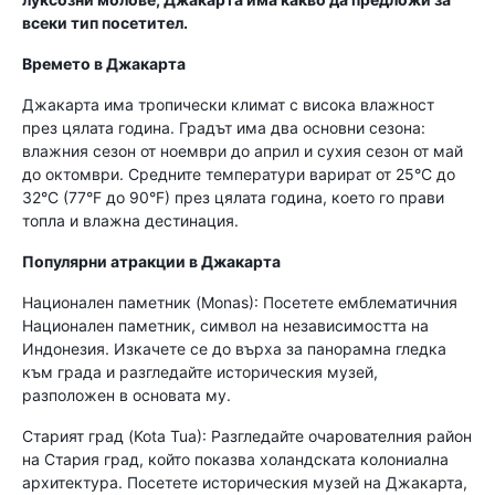
всеки тип посетител.
Времето в Джакарта
Джакарта има тропически климат с висока влажност
през цялата година. Градът има два основни сезона:
влажния сезон от ноември до април и сухия сезон от май
до октомври. Средните температури варират от 25°C до
32°C (77°F до 90°F) през цялата година, което го прави
топла и влажна дестинация.
Популярни атракции в Джакарта
Национален паметник (Monas): Посетете емблематичния
Национален паметник, символ на независимостта на
Индонезия. Изкачете се до върха за панорамна гледка
към града и разгледайте историческия музей,
разположен в основата му.
Старият град (Kota Tua): Разгледайте очарователния район
на Стария град, който показва холандската колониална
архитектура. Посетете историческия музей на Джакарта,