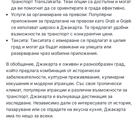
транспорт TransJakarta. Тези опции са достъпни и могат
да ви помогнат да се ориентирате в града ефективно.
Услуги за организиране на превози: Популярни
приложения за предлагане на превози като Grab и Gojek
се използват широко в Джакарта. Те предлагат удобни
възможности за транспорт с конкурентни цени.
Таксита: Такситата с измерване се предлагат в целия
град и могат да бъдат извикани на улицата или
резервирани чрез мобилни приложения.
В обобщение, Джакарта е оживен и разнообразен град,
който предлага комбинация от исторически
забележителности, културни преживявания, кулинарни
изкушения и модерни атракции. Със своя тропически
климат, популярни атракции и различни възможности за
транспорт, Джакарта е вълнуваща дестинация за
изследване. Независимо дали се интересувате от история,
пазаруване или се отдадете на вкусна кухня, Джакарта
има по нещо за всеки.