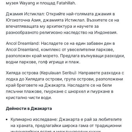
музея Wayang и площад Fatahillah.
Джамия Истиклал: Открийте най-голямата джамия в
Югоизточна Азия, джамията Истиклал. Възхитете се на
впечатляващата му архитектура и научете за
разнообразното религиозно наследство на Индонезия.
Ancol Dreamland: Насладете се на един забавен ден в
Ancol Dreamland, комплекс от увеселителни паркове,
разположен край морето. Предлага вълнуващи разходки,
водни паркове, голф игрище и плаж.
Хиляда острова (Kepulauan Seribu): Направете разходка с
лодка до Хилядата острови, група острови, разположени
край бреговете на Джакарта. Насладете се на бели
пясъчни плажове, гмуркане с шнорхел и гмуркане в
кристално чисти води.
Дейности в Джакарта
Кулинарно изследване: Джакарта е рай за любителите
на храната, предлагайки широка гама от традиционни
индонезийски ястия и международни кухни.