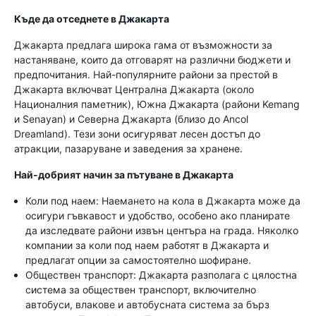
Къде да отседнете в Джакарта
Джакарта предлага широка гама от възможности за
настаняване, които да отговарят на различни бюджети и
предпочитания. Най-популярните райони за престой в
Джакарта включват Централна Джакарта (около
Националния паметник), Южна Джакарта (райони Kemang
и Senayan) и Северна Джакарта (близо до Ancol
Dreamland). Тези зони осигуряват лесен достъп до
атракции, пазаруване и заведения за хранене.
Най-добрият начин за пътуване в Джакарта
Коли под наем: Наемането на кола в Джакарта може да
осигури гъвкавост и удобство, особено ако планирате
да изследвате райони извън центъра на града. Няколко
компании за коли под наем работят в Джакарта и
предлагат опции за самостоятелно шофиране.
Обществен транспорт: Джакарта разполага с цялостна
система за обществен транспорт, включително
автобуси, влакове и автобусната система за бърз