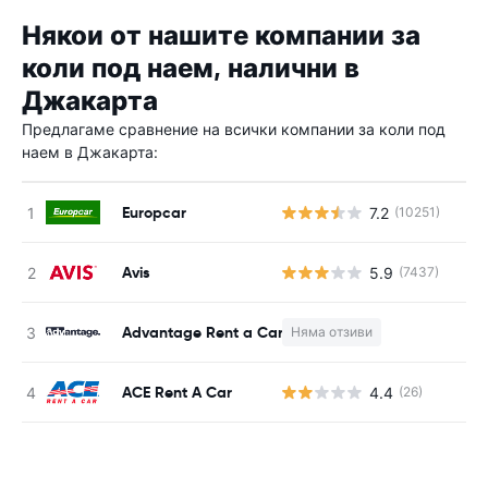
Някои от нашите компании за
коли под наем, налични в
Джакарта
Предлагаме сравнение на всички компании за коли под
наем в Джакарта:
Europcar
7.2
(10251)
Avis
5.9
(7437)
Advantage Rent a Car
Няма отзиви
Н
ACE Rent A Car
4.4
(26)