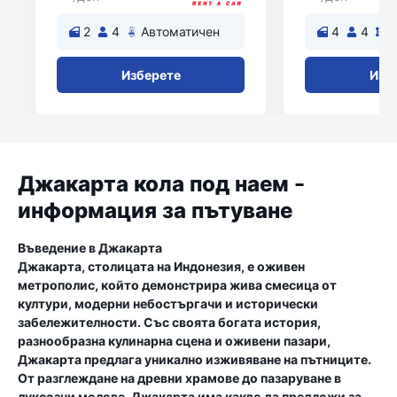
2
4
Автоматичен
4
4
Изберете
Изб
Джакарта кола под наем -
информация за пътуване
Въведение в Джакарта
Джакарта, столицата на Индонезия, е оживен
метрополис, който демонстрира жива смесица от
култури, модерни небостъргачи и исторически
забележителности. Със своята богата история,
разнообразна кулинарна сцена и оживени пазари,
Джакарта предлага уникално изживяване на пътниците.
От разглеждане на древни храмове до пазаруване в
луксозни молове, Джакарта има какво да предложи за