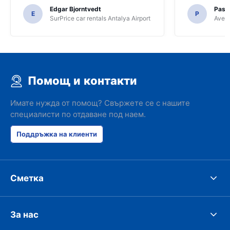
Edgar Bjorntvedt
Pasc
E
P
SurPrice car rentals Antalya Airport
Avec 
Помощ и контакти
Имате нужда от помощ? Свържете се с нашите
специалисти по отдаване под наем.
Поддръжка на клиенти
Сметка
За нас