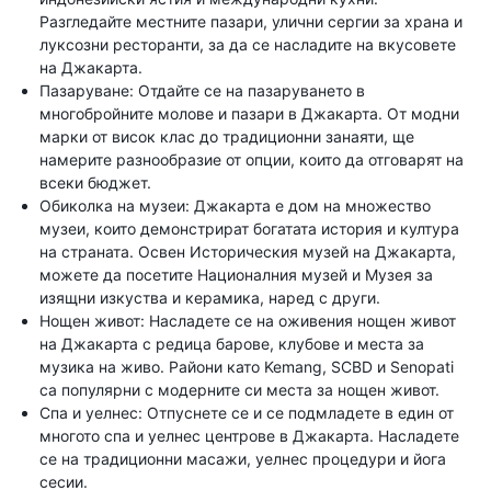
Разгледайте местните пазари, улични сергии за храна и
луксозни ресторанти, за да се насладите на вкусовете
на Джакарта.
Пазаруване: Отдайте се на пазаруването в
многобройните молове и пазари в Джакарта. От модни
марки от висок клас до традиционни занаяти, ще
намерите разнообразие от опции, които да отговарят на
всеки бюджет.
Обиколка на музеи: Джакарта е дом на множество
музеи, които демонстрират богатата история и култура
на страната. Освен Историческия музей на Джакарта,
можете да посетите Националния музей и Музея за
изящни изкуства и керамика, наред с други.
Нощен живот: Насладете се на оживения нощен живот
на Джакарта с редица барове, клубове и места за
музика на живо. Райони като Kemang, SCBD и Senopati
са популярни с модерните си места за нощен живот.
Спа и уелнес: Отпуснете се и се подмладете в един от
многото спа и уелнес центрове в Джакарта. Насладете
се на традиционни масажи, уелнес процедури и йога
сесии.