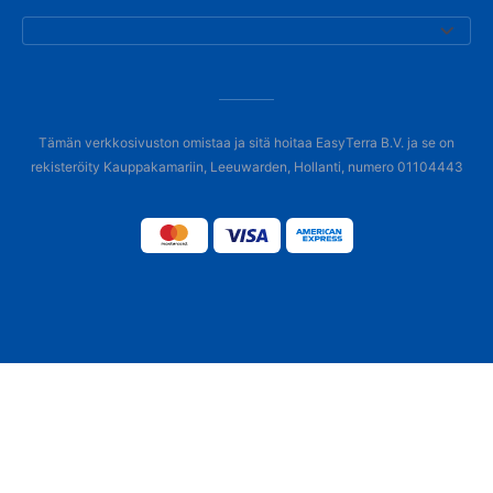
Tämän verkkosivuston omistaa ja sitä hoitaa EasyTerra B.V. ja se on
rekisteröity Kauppakamariin, Leeuwarden, Hollanti, numero 01104443