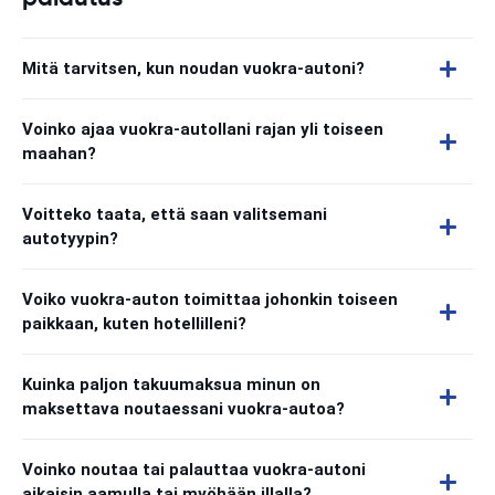
Mitä tarvitsen, kun noudan vuokra-autoni?
Voinko ajaa vuokra-autollani rajan yli toiseen
maahan?
Voitteko taata, että saan valitsemani
autotyypin?
Voiko vuokra-auton toimittaa johonkin toiseen
paikkaan, kuten hotellilleni?
Kuinka paljon takuumaksua minun on
maksettava noutaessani vuokra-autoa?
Voinko noutaa tai palauttaa vuokra-autoni
aikaisin aamulla tai myöhään illalla?